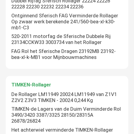
Dubbel Rijfag Sferisch Rollager 22224 22226
22228 22230 22232 22234 22236
FAG Sferisch Rollager
Ontginnend Sferisch FAG Verminderde Rollager
Op zwaar werk berekende 241/560-bea-xl-k30-
mb1-C3
TIMKEN-Rollager
520-2011 motorfag de Sferische Dubbele Rij
23134CCKW33 3003734 van het Rollager
FAG Rol het Sferische Dragen 23192MB 23192-
Het kogellager van NSK
bea-xl-k-MB1 voor Mijnbouwmachines
gekruiste rollagers
TIMKEN-Rollager
De Rollager LM11949 20024 LM11949 van Z1V1
Z2V2 Z3V3 TIMKEN - 20024 0,244 Kg
TIMKEN-de Lagers van de Duim Verminderde Rol
3490/3420 3387/3325 28150/28315A
26878/26824
Het achterwiel verminderde TIMKEN-Rollager