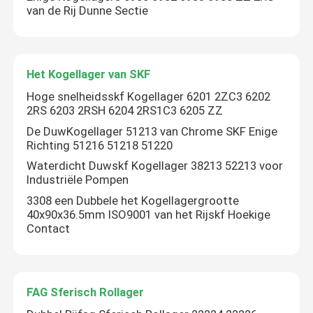
van de Rij Dunne Sectie
Cilindrisch Rollager
Het Kogellager van SKF
Diep GroefKogellager
Hoge snelheidsskf Kogellager 6201 2ZC3 6202
2RS 6203 2RSH 6204 2RS1C3 6205 ZZ
Hoekig ContactKogellager
De DuwKogellager 51213 van Chrome SKF Enige
Richting 51216 51218 51220
Waterdicht Duwskf Kogellager 38213 52213 voor
Het Lager van het hoofdkussenblok
Industriële Pompen
3308 een Dubbele het Kogellagergrootte
Het Lager van de naaldrol
40x90x36.5mm ISO9001 van het Rijskf Hoekige
Contact
Dun Muurlager
FAG Sferisch Rollager
Het Kogellager van SKF