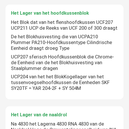
Het Lager van het hoofdkussenblok
Het Blok dat van het flenshoofdkussen UCF207
UCP211 UCP de Reeks van UCF 200 of 300 draagt
De het Blokhuisvesting die van UCPA210
Plummer PA210-Hoofdkussentype Cilindrische
Eenheid draagt droeg Type
UCP207 sferisch Hoofdkussenblok die Chrome-
de Eenheid van de het Blokhuisvesting van
Staalplummer dragen
UCP204 van het het BlokKogellager van het
tussenvoegselhoofdkussen de Eenheden SKF
SY20TF = YAR 204-2F + SY 504M
Huis
Producten
Het Lager van de naaldrol
Na 4830 het Lagerna 4830 RNA 4830 van de
Ongeveer ons