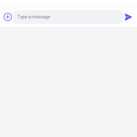
Sferisch Rollager
P0p6 P5 P4 P2 Rol het Sferische Dragen 22310E
21309 EK 22309E/VA405 met e-Kooi
Photo
Cilindrisch Rollager
Video Call
De cilindrische Lagers NNF 5024 van de
Precisieas ada-2LSV het Dubbele Lager van de
Audio Call
Rijrol
Diep GroefKogellager
16026 16028 16030 Dragend 130X200X22mm
Gewicht 2.31kgs voor het Vormen van Machine