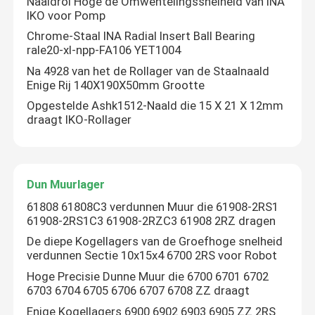
Naaldrol Hoge de Omwentelingssnelheid van INA
IKO voor Pomp
Chrome-Staal INA Radial Insert Ball Bearing
Fabrieksreis
rale20-xl-npp-FA106 YET1004
Na 4928 van het de Rollager van de Staalnaald
Kwaliteitscontrole
Enige Rij 140X190X50mm Grootte
Opgestelde Ashk1512-Naald die 15 X 21 X 12mm
draagt IKO-Rollager
Contacteer ons
Nieuws
Dun Muurlager
61808 61808C3 verdunnen Muur die 61908-2RS1
Gevallen
61908-2RS1C3 61908-2RZC3 61908 2RZ dragen
De diepe Kogellagers van de Groefhoge snelheid
verdunnen Sectie 10x15x4 6700 2RS voor Robot
Spits Rollager
Hoge Precisie Dunne Muur die 6700 6701 6702
6703 6704 6705 6706 6707 6708 ZZ draagt
Sferisch Rollager
Enige Kogellagers 6900 6902 6903 6905 ZZ 2RS