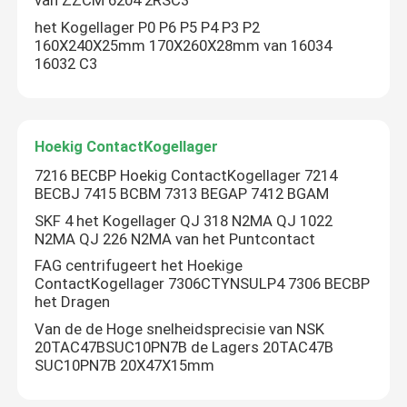
van ZZCM 6204 2RSC3
het Kogellager P0 P6 P5 P4 P3 P2
160X240X25mm 170X260X28mm van 16034
16032 C3
Hoekig ContactKogellager
7216 BECBP Hoekig ContactKogellager 7214
BECBJ 7415 BCBM 7313 BEGAP 7412 BGAM
SKF 4 het Kogellager QJ 318 N2MA QJ 1022
N2MA QJ 226 N2MA van het Puntcontact
FAG centrifugeert het Hoekige
ContactKogellager 7306CTYNSULP4 7306 BECBP
het Dragen
Van de de Hoge snelheidsprecisie van NSK
20TAC47BSUC10PN7B de Lagers 20TAC47B
SUC10PN7B 20X47X15mm