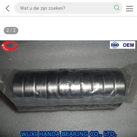
2
/
2