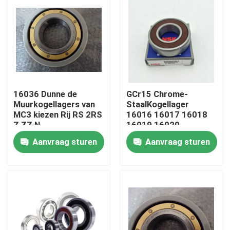
16036 Dunne de
GCr15 Chrome-
Muurkogellagers van
StaalKogellager
MC3 kiezen Rij RS 2RS
16016 16017 16018
Z ZZ N
16019 16020
180X280X31mm uit
Aanvraag sturen
Aanvraag sturen
Huis
Producten
Ongeveer ons