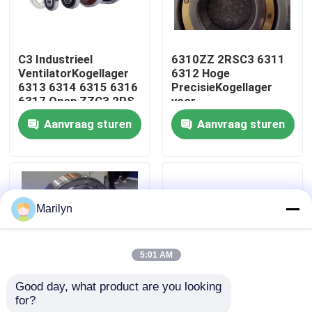
Fabrieksreis
C3 Industrieel
6310ZZ 2RSC3 6311
VentilatorKogellager
6312 Hoge
Kwaliteitscontrole
6313 6314 6315 6316
PrecisieKogellager
6317 Open ZZC3 2RS
voor
RZ
Landbouwmachines
Aanvraag sturen
Aanvraag sturen
Contacteer ons
Nieuws
Marilyn
Gevallen
5:01 AM
Spits Rollager
Good day, what product are you looking 
for?
Enig het
Diepe Groef
Sferisch Rollager