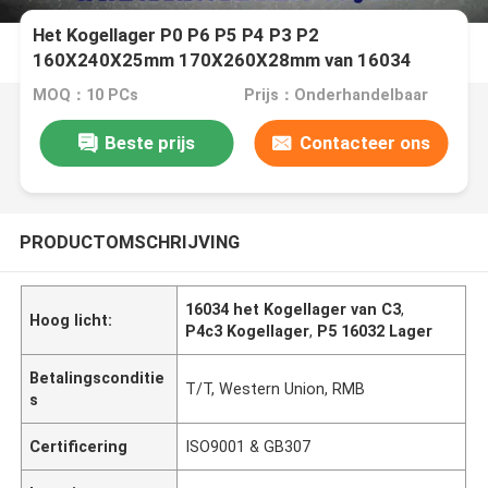
Het Kogellager P0 P6 P5 P4 P3 P2
160X240X25mm 170X260X28mm van 16034
16032 C3
MOQ：10 PCs
Prijs：Onderhandelbaar
Beste prijs
Contacteer ons
PRODUCTOMSCHRIJVING
16034 het Kogellager van C3
,
Hoog licht:
P4c3 Kogellager
,
P5 16032 Lager
Betalingsconditie
T/T, Western Union, RMB
s
Certificering
ISO9001 & GB307