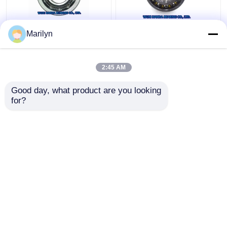
7216 BECBP Hoekig
SKF 4 het Kogellager
Marilyn
ContactKogellager
QJ 318 N2MA QJ 1022
7214 BECBJ 7415
N2MA QJ 226 N2MA
BCBM 7313 BEGAP
van het Puntcontact
2:45 AM
7412 BGAM
Beste prijs
Beste prijs
Good day, what product are you looking 
for?
Contacteer ons
Contacteer ons
Bekijk meer
Thuis
Ongeveer ons
Contacteer ons
Desktop Site
Sitemap
Privacy Policy