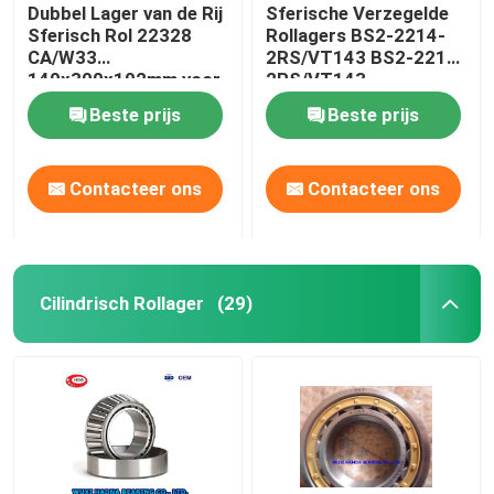
Dubbel Lager van de Rij
Sferische Verzegelde
Sferisch Rol 22328
Rollagers BS2-2214-
CA/W33
2RS/VT143 BS2-2215-
140x300x102mm voor
2RS/VT143
Maalmachine
Beste prijs
Beste prijs
Contacteer ons
Contacteer ons
Cilindrisch Rollager
(29)