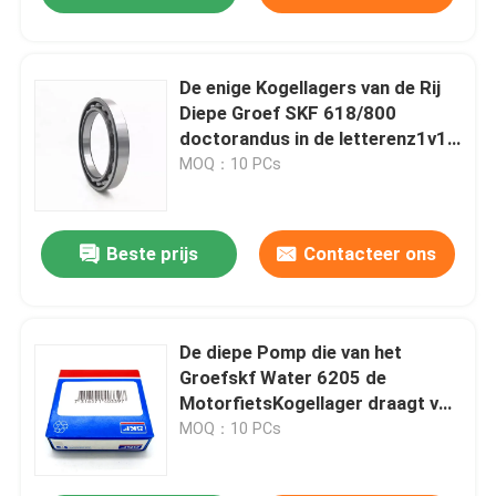
De enige Kogellagers van de Rij
Diepe Groef SKF 618/800
doctorandus in de letterenz1v1
Z2V2 Z3V3 Niveau
MOQ：10 PCs
Beste prijs
Contacteer ons
De diepe Pomp die van het
Groefskf Water 6205 de
MotorfietsKogellager draagt van
2RSC3 6208 2RSC3
MOQ：10 PCs