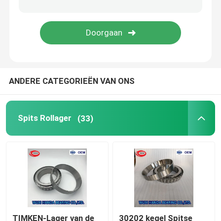
FAG Sferisch Rollager
TIMKEN-Rollager
ANDERE CATEGORIEËN VAN ONS
Het kogellager van NSK
gekruiste rollagers
Spits Rollager
(33)
TIMKEN-Lager van de
30202 kegel Spitse