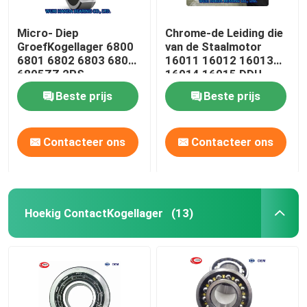
Micro- Diep
Chrome-de Leiding die
GroefKogellager 6800
van de Staalmotor
6801 6802 6803 6804
16011 16012 16013
6805ZZ 2RS
16014 16015 DDU
ZZC3 2RS dragen
Beste prijs
Beste prijs
Contacteer ons
Contacteer ons
Hoekig ContactKogellager
(13)