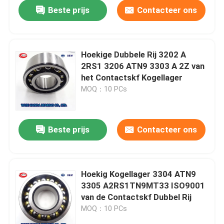
Beste prijs
Contacteer ons
Hoekige Dubbele Rij 3202 A
2RS1 3206 ATN9 3303 A 2Z van
het Contactskf Kogellager
MOQ：10 PCs
Beste prijs
Contacteer ons
Huis
Hoekig Kogellager 3304 ATN9
3305 A2RS1TN9MT33 ISO9001
Producten
van de Contactskf Dubbel Rij
MOQ：10 PCs
Ongeveer ons