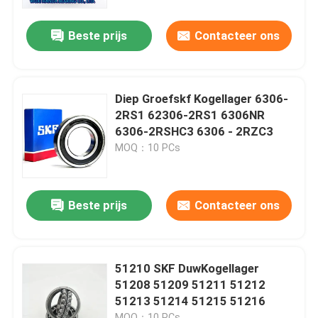
Beste prijs
Contacteer ons
Fabrieksreis
Kwaliteitscontrole
Diep Groefskf Kogellager 6306-
2RS1 62306-2RS1 6306NR
Contacteer ons
6306-2RSHC3 6306 - 2RZC3
MOQ：10 PCs
Nieuws
Beste prijs
Contacteer ons
Gevallen
Spits Rollager
51210 SKF DuwKogellager
51208 51209 51211 51212
51213 51214 51215 51216
Sferisch Rollager
MOQ：10 PCs