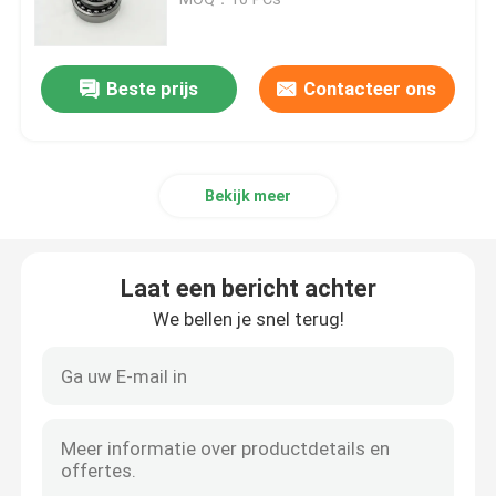
Cilindrisch Rollager
Beste prijs
Contacteer ons
Diep GroefKogellager
Bekijk meer
Hoekig ContactKogellager
Het Lager van het hoofdkussenblok
Laat een bericht achter
We bellen je snel terug!
Het Lager van de naaldrol
Dun Muurlager
Het Kogellager van SKF