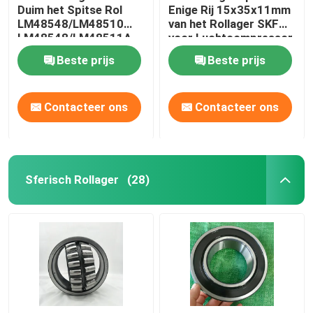
Duim het Spitse Rol
Enige Rij 15x35x11mm
LM48548/LM48510
van het Rollager SKF
LM48548/LM48511A
voor Luchtcompressor
Beste prijs
Beste prijs
Contacteer ons
Contacteer ons
Sferisch Rollager
(28)