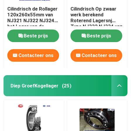
Cilindrisch de Rollager
Cilindrisch Op zwaar
120x260x55mm van
werk berekend
NJ321 NJ322 NJ324
Roterend Lagersnj
het Lager van de
Type NJ332 NJ334 van
Motornokkenas
het Rollager
Beste prijs
Beste prijs
Contacteer ons
Contacteer ons
Diep GroefKogellager
(25)