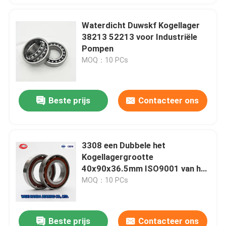
Waterdicht Duwskf Kogellager
38213 52213 voor Industriële
Pompen
MOQ：10 PCs
Beste prijs
Contacteer ons
3308 een Dubbele het
Kogellagergrootte
40x90x36.5mm ISO9001 van het
Rijskf Hoekige Contact
MOQ：10 PCs
Beste prijs
Contacteer ons