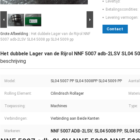
Levertijd:
Betalingscondities:
Levering vermogen:
Contact
Grote Afbeelding :
Het dubbele Lager van de Rijrol NNF
5007 adb-2LSV SL04 5008 pp SL04 5009 pp
Het dubbele Lager van de Rijrol NNF 5007 adb-2LSV SL04 5
beschrijving
Model:
SL04 5007 PP SL04 5008PP SL04 5009 PP
Aantal 
Rolling Element:
Cilindrisch Rollager
Materi
Toepassing:
Machines
Type:
Verbindingen:
Verbinding aan Beide Kanten
NNF 5007 ADB-2LSV
SL04 5008 PP
SL04 5
Markeren:
,
,