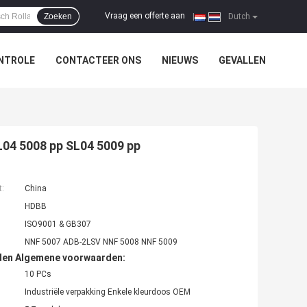
Vraag een offerte aan
Zoeken
|
Dutch
NTROLE
CONTACTEER ONS
NIEUWS
GEVALLEN
L04 5008 pp SL04 5009 pp
t:
China
HDBB
ISO9001 & GB307
NNF 5007 ADB-2LSV NNF 5008 NNF 5009
den Algemene voorwaarden:
10 PCs
Industriële verpakking Enkele kleurdoos OEM