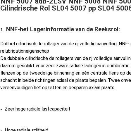
NNF 5007 adb-2LSV NNF 5008 NNF 5009 h
Cilindrische Rol SL04 5007 pp SL04 50
NNF-het Lagerinformatie van de Reeksrol:
1 . 
Dubbel cilindrisch de rollager van de rij volledig aanvulling, NN
relubricationeigenschap
De dubbele cilindrische de rollagers van de rij volledige aanvull
daarom geschikt voor zeer zware radiale ladingen in combinati
flenzen op de tweedelige binnenring en één centrale flens op d
schacht in beide richtingen axiaal de plaats bepalen. Twee onve
vereenvoudigen het opzetten en besparen axiaal plaats.
Zeer hoge radiale lastcapaciteit
Hoge radiale stijfheid