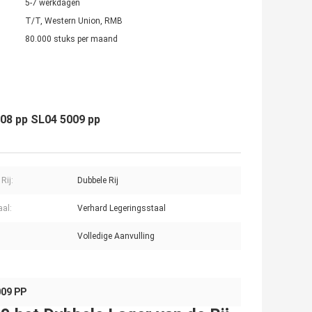
5-7 werkdagen
T/T, Western Union, RMB
80.000 stuks per maand
008 pp SL04 5009 pp
Rij:
Dubbele Rij
aal:
Verhard Legeringsstaal
Volledige Aanvulling
009 PP