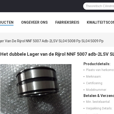
DUCTEN
ONGEVEER ONS
FABRIEKSREIS
KWALITEITSCO
ger Van De Rijrol NNF 5007 Adb-2LSV SL04 5008 Pp SL04 5009 Pp
Het dubbele Lager van de Rijrol NNF 5007 adb-2LSV S
Productdetails:
Plaats van herkoms
Merknaam:
Certificering:
Modelnummer:
Betalen & Verzen
Min. bestelaantal:
Verpakking Details: