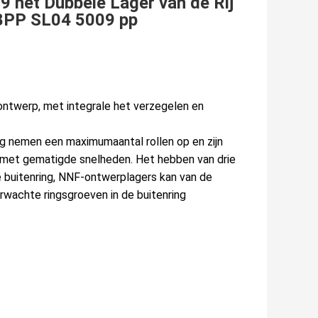
et Dubbele Lager van de Rij 
08PP SL04 5009 pp
F-ontwerp, met integrale het verzegelen en 
ing nemen een maximumaantal rollen op en zijn 
e met gematigde snelheden. Het hebben van drie 
e buitenring, NNF-ontwerplagers kan van de 
rwachte ringsgroeven in de buitenring 