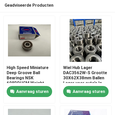
Geadviseerde Producten
High Speed Miniature
Wiel Hub Lager
Deep Groove Ball
DAC3562W-S Grootte
Bearings NSK
30X62X38mm Ballen
Huis
608DDUCM Weight
Lager voor auto's In
0.012kgs Origin Japan
voorraad
Aanvraag sturen
Aanvraag sturen
Size 8*22*7mm
Producten
Ongeveer ons