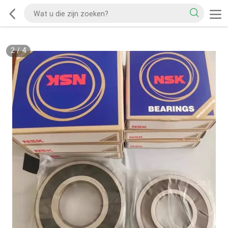
2
/
4