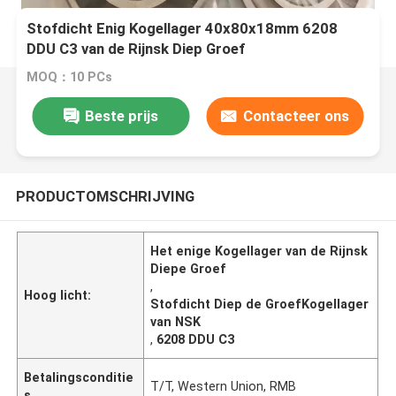
Stofdicht Enig Kogellager 40x80x18mm 6208
DDU C3 van de Rijnsk Diep Groef
MOQ：10 PCs
Beste prijs
Contacteer ons
PRODUCTOMSCHRIJVING
Het enige Kogellager van de Rijnsk
Diepe Groef
,
Hoog licht:
Stofdicht Diep de GroefKogellager
van NSK
,
6208 DDU C3
Betalingsconditie
T/T, Western Union, RMB
s