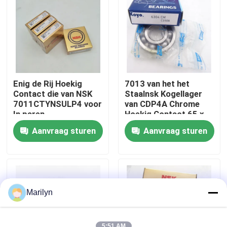
Fabrieksreis
Kwaliteitscontrole
Enig de Rij Hoekig
7013 van het het
Contacteer ons
Contact die van NSK
Staalnsk Kogellager
7011CTYNSULP4 voor
van CDP4A Chrome
In paren
Hoekig Contact 65 x
gerangschikte
100 x 18mm
Nieuws
Aanvraag sturen
Aanvraag sturen
Aangepaste Machine
dragen
Gevallen
Spits Rollager
Marilyn
Sferisch Rollager
5:51 AM