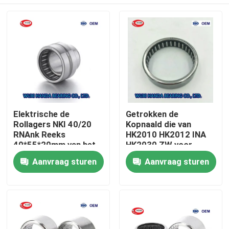
Elektrische de
Getrokken de
Rollagers NKI 40/20
Kopnaald die van
RNAnk Reeks
HK2010 HK2012 INA
40*55*20mm van het
HK2030 ZW voor
Autostaal van Na NKI
Textielmachines
Huis
Aanvraag sturen
Aanvraag sturen
draagt
Producten
Ongeveer ons