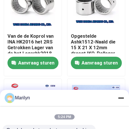
Fabrieksreis
Kwaliteitscontrole
Van de de Koprol van
Opgestelde
INA HK2016 het 2RS
Ashk1512-Naald die
Getrokken Lager van
15 X 21 X 12mm
Contacteer ons
de het Lagerhk2018
draagt IKO-Rollager
HK2020 Naald
Aanvraag sturen
Aanvraag sturen
Nieuws
Gevallen
Marilyn
Spits Rollager
5:24 PM
Sferisch Rollager