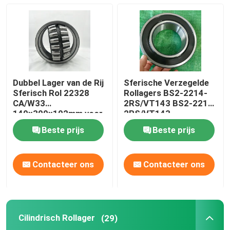
Cilindrisch Rollager
Diep GroefKogellager
Dubbel Lager van de Rij
Sferische Verzegelde
Hoekig ContactKogellager
Sferisch Rol 22328
Rollagers BS2-2214-
CA/W33
2RS/VT143 BS2-2215-
140x300x102mm voor
2RS/VT143
Maalmachine
Het Lager van het hoofdkussenblok
Beste prijs
Beste prijs
Het Lager van de naaldrol
Contacteer ons
Contacteer ons
Dun Muurlager
Cilindrisch Rollager
(29)
Het Kogellager van SKF