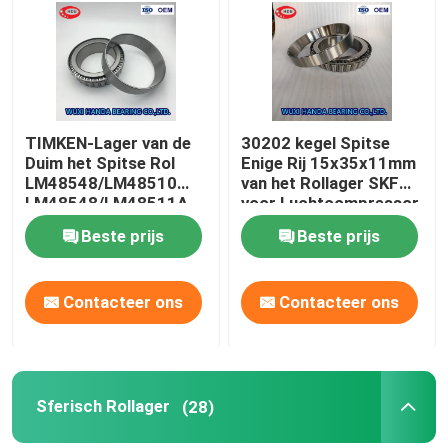
Fabrieksreis
Kwaliteitscontrole
TIMKEN-Lager van de
30202 kegel Spitse
Duim het Spitse Rol
Enige Rij 15x35x11mm
LM48548/LM48510
van het Rollager SKF
Contacteer ons
LM48548/LM48511A
voor Luchtcompressor
Beste prijs
Beste prijs
Nieuws
Contacteer ons
Contacteer ons
Gevallen
Spits Rollager
Sferisch Rollager
(28)
Sferisch Rollager