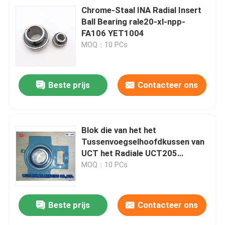
Chrome-Staal INA Radial Insert
Ball Bearing rale20-xl-npp-
FA106 YET1004
MOQ：10 PCs
Beste prijs
Contacteer ons
Blok die van het het
Tussenvoegselhoofdkussen van
UCT het Radiale UCT205
UCT206 FYH dragen neemt
MOQ：10 PCs
Lagerhuisvesting op
Beste prijs
Contacteer ons