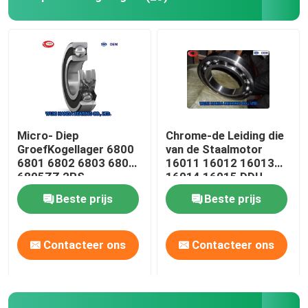
Micro- Diep
Chrome-de Leiding die
GroefKogellager 6800
van de Staalmotor
6801 6802 6803 6804
16011 16012 16013
6805ZZ 2RS
16014 16015 DDU
ZZC3 2RS dragen
Beste prijs
Beste prijs
Contacteer ons
Contacteer ons