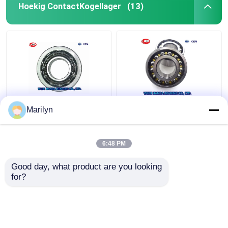
Hoekig ContactKogellager
(13)
7216 BECBP Hoekig
SKF 4 het Kogellager
Marilyn
ContactKogellager
QJ 318 N2MA QJ 1022
7214 BECBJ 7415
N2MA QJ 226 N2MA
BCBM 7313 BEGAP
van het Puntcontact
6:48 PM
7412 BGAM
Beste prijs
Beste prijs
Good day, what product are you looking 
for?
Contacteer ons
Contacteer ons