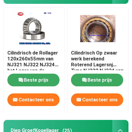
FAG Sferisch Rollager
TIMKEN-Rollager
Het kogellager van NSK
Cilindrisch de Rollager
Cilindrisch Op zwaar
120x260x55mm van
werk berekend
NJ321 NJ322 NJ324
Roterend Lagersnj
gekruiste rollagers
het Lager van de
Type NJ332 NJ334 van
Motornokkenas
het Rollager
Beste prijs
Beste prijs
Contacteer ons
Contacteer ons
Diep GroefKogellager
(25)