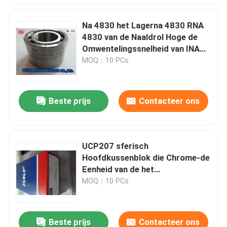
Na 4830 het Lagerna 4830 RNA
4830 van de Naaldrol Hoge de
Omwentelingssnelheid van INA
IKO voor Pomp
MOQ：10 PCs
Beste prijs
Contacteer ons
UCP207 sferisch
Hoofdkussenblok die Chrome-de
Eenheid van de het
Blokhuisvesting van
MOQ：10 PCs
Staalplummer dragen
Beste prijs
Contacteer ons