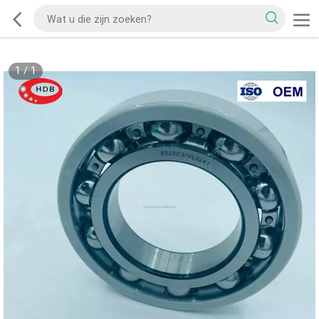
1
/
1