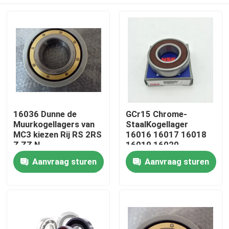
16036 Dunne de
GCr15 Chrome-
Muurkogellagers van
StaalKogellager
MC3 kiezen Rij RS 2RS
16016 16017 16018
Z ZZ N
16019 16020
180X280X31mm uit
Huis
Aanvraag sturen
Aanvraag sturen
Producten
Ongeveer ons