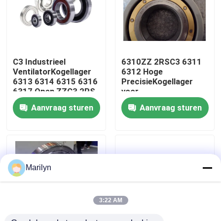
Fabrieksreis
Kwaliteitscontrole
C3 Industrieel
6310ZZ 2RSC3 6311
VentilatorKogellager
6312 Hoge
6313 6314 6315 6316
PrecisieKogellager
Contacteer ons
6317 Open ZZC3 2RS
voor
RZ
Landbouwmachines
Aanvraag sturen
Aanvraag sturen
Nieuws
Gevallen
Marilyn
Spits Rollager
3:22 AM
Sferisch Rollager