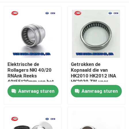
Elektrische de
Getrokken de
Rollagers NKI 40/20
Kopnaald die van
RNAnk Reeks
HK2010 HK2012 INA
40*55*20mm van het
HK2030 ZW voor
Autostaal van Na NKI
Textielmachines
Huis
Aanvraag sturen
Aanvraag sturen
draagt
Producten
Ongeveer ons