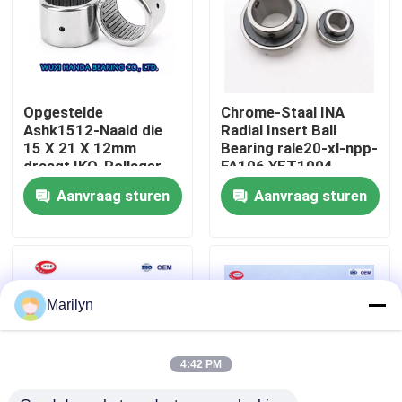
Fabrieksreis
Kwaliteitscontrole
Opgestelde
Chrome-Staal INA
Ashk1512-Naald die
Radial Insert Ball
15 X 21 X 12mm
Bearing rale20-xl-npp-
Contacteer ons
draagt IKO-Rollager
FA106 YET1004
Aanvraag sturen
Aanvraag sturen
Nieuws
Gevallen
Marilyn
Spits Rollager
4:42 PM
Sferisch Rollager