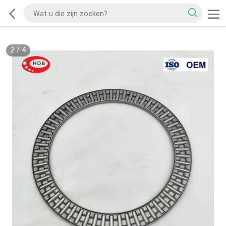
2
/
4