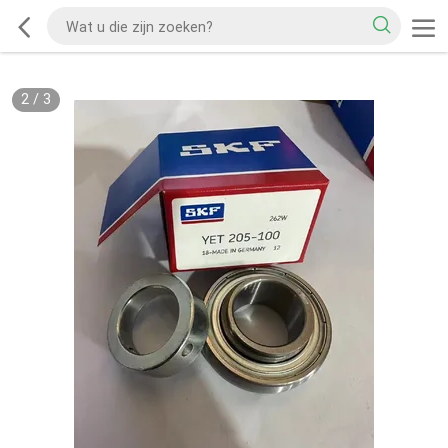
2
/
3