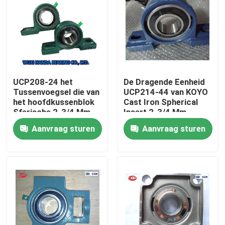
UCP208-24 het
De Dragende Eenheid
Tussenvoegsel die van
UCP214-44 van KOYO
het hoofdkussenblok
Cast Iron Spherical
Sferische 2-3/4 Mm
Insert 2-3/4 Mm
dragen Chrome-Staal
Aanvraag sturen
Aanvraag sturen
Huis
Producten
Ongeveer ons