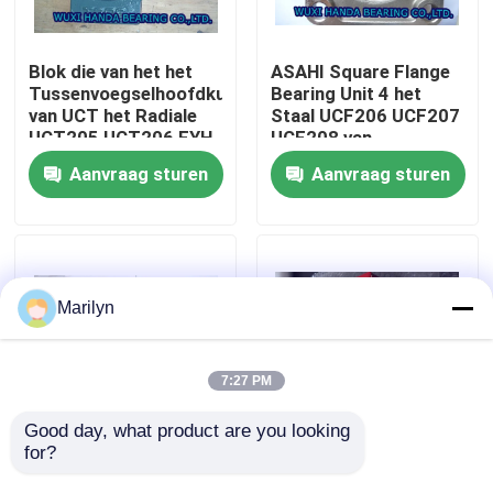
Fabrieksreis
Blok die van het het
ASAHI Square Flange
Tussenvoegselhoofdkussen
Bearing Unit 4 het
van UCT het Radiale
Staal UCF206 UCF207
Kwaliteitscontrole
UCT205 UCT206 FYH
UCF208 van
dragen neemt
Boutchrome
Aanvraag sturen
Aanvraag sturen
Lagerhuisvesting op
Contacteer ons
Nieuws
Marilyn
Gevallen
7:27 PM
Spits Rollager
Good day, what product are you looking 
for?
De het Blokhuisvesting
UCP207 sferisch
die van UCPA210
Hoofdkussenblok die
Sferisch Rollager