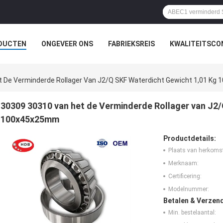
DUCTEN
ONGEVEER ONS
FABRIEKSREIS
KWALITEITSCO
t De Verminderde Rollager Van J2/Q SKF Waterdicht Gewicht 1,01 K
30309 30310 van het de Verminderde Rollager van J2
100x45x25mm
Productdetails:
Plaats van herkoms
Merknaam:
Certificering:
Modelnummer:
Betalen & Verzen
Min. bestelaantal: