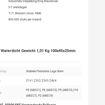
Industriële Verpakking/Enig Kleurenvak
5-7 werkdagen
T/T, Western Union, RMB
800.000 stuks per maand
F Waterdicht Gewicht 1,01 Kg 100x45x25mm
chap:
Stabiele Prestaties Lage Stem
g:
Z1V1 Z2V2 Z3V3 Z4V4
P0 (ABEC1), P6 (ABEC3), P5 (ABEC5,) P4
e:
(ABEC7), P2 (ABEC9)