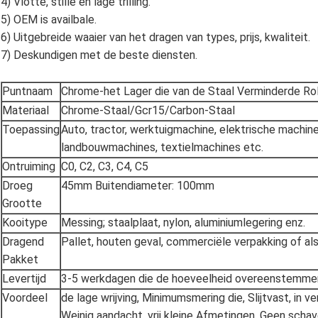
4) Vlotte, stille en lage trilling.
5) OEM is availbale.
6) Uitgebreide waaier van het dragen van types, prijs, kwaliteit.
7) Deskundigen met de beste diensten.
Puntnaam
Chrome-het Lager die van de Staal Verminderde Ro
Materiaal
Chrome-Staal/Gcr15/Carbon-Staal
Toepassing
Auto, tractor, werktuigmachine, elektrische machin
landbouwmachines, textielmachines etc.
Ontruiming
C0, C2, C3, C4, C5
Droeg
45mm Buitendiameter: 100mm
Grootte
Kooitype
Messing; staalplaat, nylon, aluminiumlegering enz.
Dragend
Pallet, houten geval, commerciële verpakking of als
Pakket
Levertijd
3-5 werkdagen die de hoeveelheid overeenstemme
Voordeel
de lage wrijving, Minimumsmering die, Slijtvast, in ve
Weinig aandacht, vrij kleine Afmetingen, Geen scha