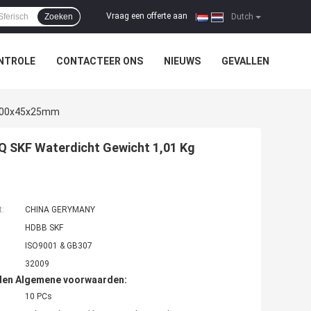
Vraag een offerte aan
Zoeken
|
Dutch
NTROLE
CONTACTEER ONS
NIEUWS
GEVALLEN
g 100x45x25mm
/Q SKF Waterdicht Gewicht 1,01 Kg
t:
CHINA GERYMANY
HDBB SKF
ISO9001 & GB307
32009
den Algemene voorwaarden:
10 PCs