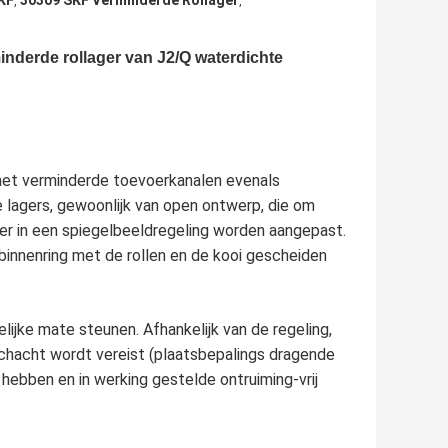
KF
30309 SKF Verminderde Rollager
,
,
inderde rollager van J2/Q waterdichte
 met verminderde toevoerkanalen evenals
ele lagers, gewoonlijk van open ontwerp, die om
er in een spiegelbeeldregeling worden aangepast.
binnenring met de rollen en de kooi gescheiden
lijke mate steunen. Afhankelijk van de regeling,
schacht wordt vereist (plaatsbepalings dragende
hebben en in werking gestelde ontruiming-vrij