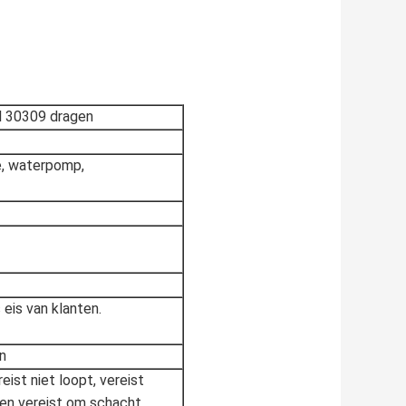
l 30309 dragen
e, waterpomp,
 eis van klanten.
n
reist niet loopt, vereist
ven vereist om schacht,