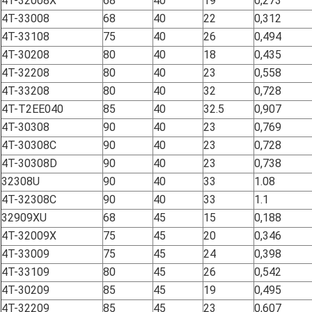
4T-32008X
68
40
19
0,273
4T-33008
68
40
22
0,312
4T-33108
75
40
26
0,494
4T-30208
80
40
18
0,435
4T-32208
80
40
23
0,558
4T-33208
80
40
32
0,728
4T-T2EE040
85
40
32.5
0,907
4T-30308
90
40
23
0,769
4T-30308C
90
40
23
0,728
4T-30308D
90
40
23
0,738
32308U
90
40
33
1.08
4T-32308C
90
40
33
1.1
32909XU
68
45
15
0,188
4T-32009X
75
45
20
0,346
4T-33009
75
45
24
0,398
4T-33109
80
45
26
0,542
4T-30209
85
45
19
0,495
4T-32209
85
45
23
0,607