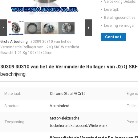
Verpakking Details:
Levertijd:
Betalingscondities:
Levering vermogen:
Contact
Grote Afbeelding :
30309 30310 van het de
Verminderde Rollager van J2/Q SKF Waterdicht
Gewicht 1,01 Kg 100x45x25mm
30309 30310 van het de Verminderde Rollager van J2/Q SK
beschrijving
Materiaal:
Chrome-Staal /GCr15
Eigens
Structuur:
Verminderd
Trillin
Motor/elektrische
Toepassing:
Precisi
toebehorenskateboard/Wielen/enz.