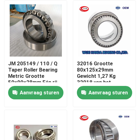
JM 205149 / 110 / Q
32016 Grootte
Taper Roller Bearing
80x125x29mm
Metric Grootte
Gewicht 1,27 Kg
50x90x28mm Eén rij
32018 van het
0.748kgs
Verminderde Rollager
Aanvraag sturen
Aanvraag sturen
Huis
Producten
Ongeveer ons