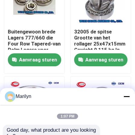
Fabrieksreis
Buitengewoon brede
32005 de spitse
Kwaliteitscontrole
Lagers 777/660 die
Grootte van het
Four Row Tapered-van
rollager 25x47x15mm
Rolm Lagers voor
Gewicht 0,115 kg In
Contacteer ons
Walserij Reusachtige
het groot voorraad
Aanvraag sturen
Aanvraag sturen
Machines worden
32007 32008
gebruikt
Nieuws
Gevallen
Marilyn
Spits Rollager
1:07 PM
Good day, what product are you looking 
Sferisch Rollager