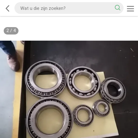
2
/
4