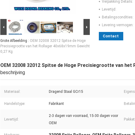
Verpakking Details:
Levertijd:
Betalingscondities:
Levering vermogen:
Contact
Grote Afbeelding :
OEM 32008 32012 Spitse de Hoge
Precisiegrootte van het Rollager 40x68x19mm Gewicht
0,27 Kg
OEM 32008 32012 Spitse de Hoge Precisiegrootte van het 
beschrijving
Materiaal:
Dragend Staal GCr15
Eigens
Handelstype:
Fabrikant
Betali
2-3 dagen van voorraad, 15-30 dagen voor
Levertijd:
Pakket
OEM