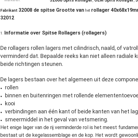
32008 Spits Rollager
OEM Spits Rollager
3
Markeren:
,
,
32008 de spitse Grootte van
rollager 40x68x19mm
Fabrikant
het
32012
Informatie over Spitse Rollagers (
rollagers)
1.
De rollagers rollen lagers met cilindrisch, naald, of vat
verminderd dat. Bepaalde reeks kan niet alleen radiale
beide richtingen steunen.
De lagers bestaan over het algemeen uit deze compone
rollen
binnen en buitenringen met rollende elemententoevo
kooi
verbindingen aan één kant of beide kanten van het lag
smeermiddel in het geval van vetsmering.
Het enige lager van de rij verminderde rol is het meest fundame
bestaat uit de kegelassemblage en de kop. Het wordt gewoonlij