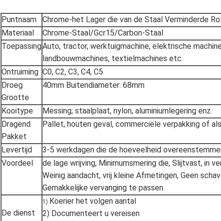
Puntnaam
Chrome-het Lager die van de Staal Verminderde Ro
Materiaal
Chrome-Staal/Gcr15/Carbon-Staal
Toepassing
Auto, tractor, werktuigmachine, elektrische machin
landbouwmachines, textielmachines etc.
Ontruiming
C0, C2, C3, C4, C5
Droeg
40mm Buitendiameter: 68mm
Grootte
Kooitype
Messing; staalplaat, nylon, aluminiumlegering enz.
Dragend
Pallet, houten geval, commerciële verpakking of als
Pakket
Levertijd
3-5 werkdagen die de hoeveelheid overeenstemme
Voordeel
de lage wrijving, Minimumsmering die, Slijtvast, in ve
Weinig aandacht, vrij kleine Afmetingen, Geen scha
Gemakkelijke vervanging te passen
Koerier het volgen aantal
1)
De dienst
2) Documenteert u vereisen