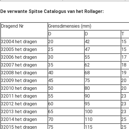
De verwante Spitse Catalogus van het Rollager:
Dragend Nr
Grensdimensies (mm)
D
D
T
32004 het dragen
20
42
15
32005 het dragen
25
47
15
32006 het dragen
30
55
17
32007 het dragen
35
62
18
32008 het dragen
40
68
19
32009 het dragen
45
75
20
32010 het dragen
50
80
20
32011 het dragen
55
90
23
32012 het dragen
60
95
23
32013 het dragen
65
100
23
32014 het dragen
70
110
25
32015 het dragen
75
115
25