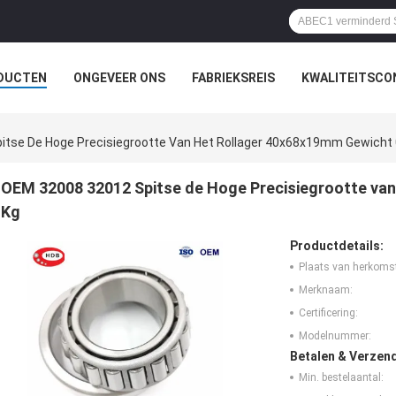
DUCTEN
ONGEVEER ONS
FABRIEKSREIS
KWALITEITSCO
tse De Hoge Precisiegrootte Van Het Rollager 40x68x19mm Gewicht 
OEM 32008 32012 Spitse de Hoge Precisiegrootte van
Kg
Productdetails:
Plaats van herkoms
Merknaam:
Certificering:
Modelnummer:
Betalen & Verzen
Min. bestelaantal: