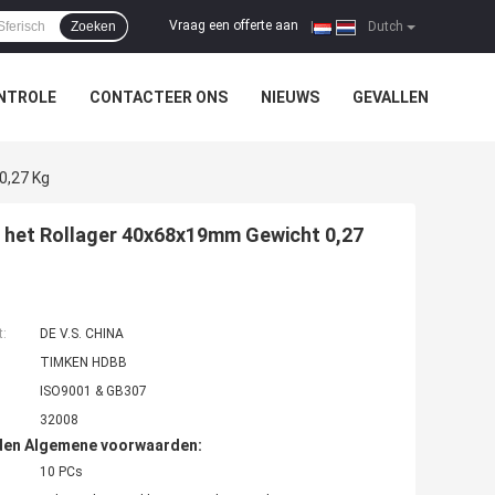
Vraag een offerte aan
Zoeken
|
Dutch
NTROLE
CONTACTEER ONS
NIEUWS
GEVALLEN
0,27 Kg
 het Rollager 40x68x19mm Gewicht 0,27
t:
DE V.S. CHINA
TIMKEN HDBB
ISO9001 & GB307
32008
den Algemene voorwaarden:
10 PCs