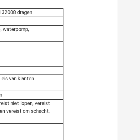
l 32008 dragen
e, waterpomp,
 eis van klanten.
n
reist niet lopen, vereist
ven vereist om schacht,