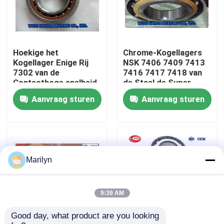
Fabrieksreis
Hoekige het
Chrome-Kogellagers
Kwaliteitscontrole
Kogellager Enige Rij
NSK 7406 7409 7413
7302 van de
7416 7417 7418 van
Contacthoge snelheid
de Staal de Super
Contacteer ons
7306 7309 7312 7317
Precisie omdat C AC
Aanvraag sturen
Aanvraag sturen
7318
Nieuws
Gevallen
Marilyn
Spits Rollager
9:39 AM
Good day, what product are you looking 
Sferisch Rollager