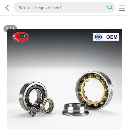
1
/
1