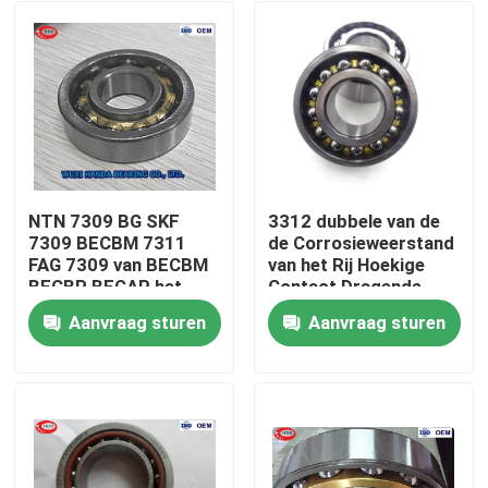
NTN 7309 BG SKF
3312 dubbele van de
7309 BECBM 7311
de Corrosieweerstand
FAG 7309 van BECBM
van het Rij Hoekige
BECBP BEGAP het
Contact Dragende
Kogellager van BMCB
Grootte
Aanvraag sturen
Aanvraag sturen
60x130x54mm
Huis
Producten
Ongeveer ons