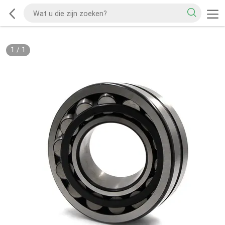
1
/
1