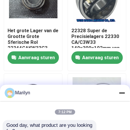
Fabrieksreis
Het grote Lager van de
22328 Super de
Kwaliteitscontrole
Grootte Grote
Precisielagers 22330
Sferische Rol
CA/C3W33
22344CAKW33C3
140x300x102mm van
Contacteer ons
22344MBW33
CA/C3W33 SKF
Aanvraag sturen
Aanvraag sturen
22344CCW33
Nieuws
Gevallen
Marilyn
Spits Rollager
7:12 PM
Good day, what product are you looking 
Sferisch Rollager