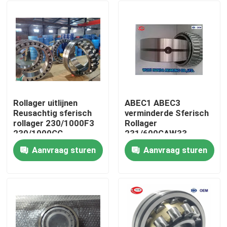
Rollager uitlijnen
ABEC1 ABEC3
Reusachtig sferisch
verminderde Sferisch
rollager 230/1000F3
Rollager
230/1000CC
231/600CAW33
231/600CAKW33
Aanvraag sturen
Aanvraag sturen
232/600CAW33
Huis
Producten
Ongeveer ons