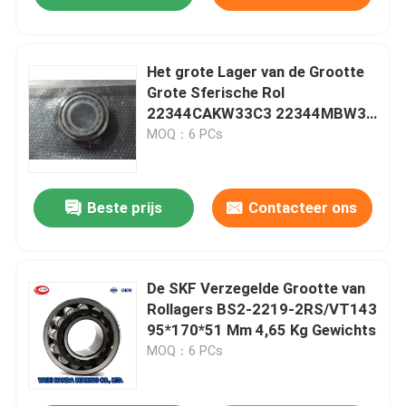
Het grote Lager van de Grootte
Grote Sferische Rol
22344CAKW33C3 22344MBW33
22344CCW33
MOQ：6 PCs
Beste prijs
Contacteer ons
De SKF Verzegelde Grootte van
Rollagers BS2-2219-2RS/VT143
95*170*51 Mm 4,65 Kg Gewichts
MOQ：6 PCs