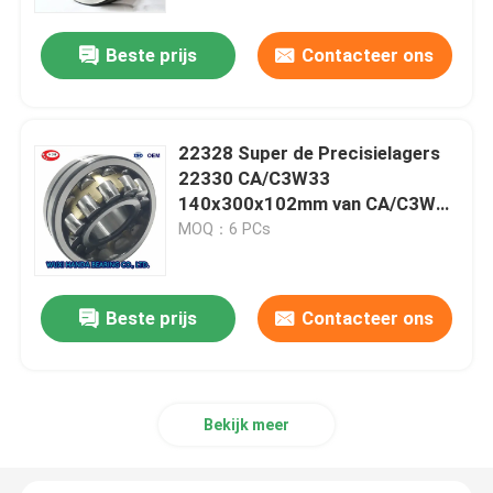
Beste prijs
Contacteer ons
Fabrieksreis
Kwaliteitscontrole
22328 Super de Precisielagers
22330 CA/C3W33
Contacteer ons
140x300x102mm van CA/C3W33
SKF
MOQ：6 PCs
Nieuws
Beste prijs
Contacteer ons
Gevallen
Spits Rollager
Bekijk meer
Sferisch Rollager