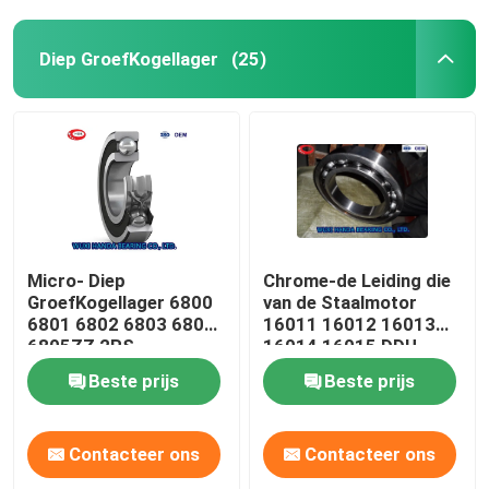
Diep GroefKogellager
(25)
Micro- Diep
Chrome-de Leiding die
GroefKogellager 6800
van de Staalmotor
6801 6802 6803 6804
16011 16012 16013
6805ZZ 2RS
16014 16015 DDU
ZZC3 2RS dragen
Beste prijs
Beste prijs
Contacteer ons
Contacteer ons