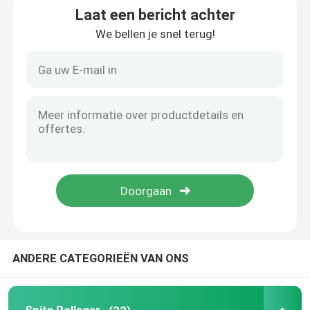
Laat een bericht achter
We bellen je snel terug!
Cilindrisch Rollager
Diep GroefKogellager
Hoekig ContactKogellager
Het Lager van het hoofdkussenblok
Het Lager van de naaldrol
Dun Muurlager
ANDERE CATEGORIEËN VAN ONS
Het Kogellager van SKF