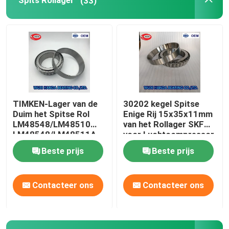
Spits Rollager
(33)
FAG Sferisch Rollager
TIMKEN-Rollager
Het kogellager van NSK
TIMKEN-Lager van de
30202 kegel Spitse
Duim het Spitse Rol
Enige Rij 15x35x11mm
gekruiste rollagers
LM48548/LM48510
van het Rollager SKF
LM48548/LM48511A
voor Luchtcompressor
Beste prijs
Beste prijs
Contacteer ons
Contacteer ons