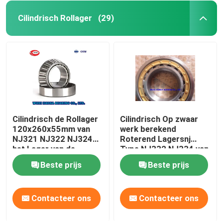
Cilindrisch Rollager
(29)
Cilindrisch de Rollager
Cilindrisch Op zwaar
120x260x55mm van
werk berekend
NJ321 NJ322 NJ324
Roterend Lagersnj
het Lager van de
Type NJ332 NJ334 van
Motornokkenas
het Rollager
Beste prijs
Beste prijs
Contacteer ons
Contacteer ons