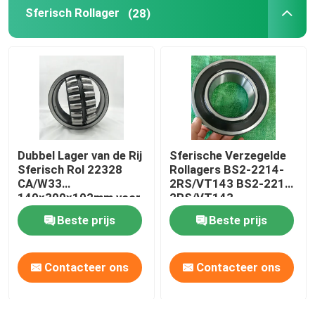
Sferisch Rollager
(28)
Dubbel Lager van de Rij
Sferische Verzegelde
Sferisch Rol 22328
Rollagers BS2-2214-
CA/W33
2RS/VT143 BS2-2215-
140x300x102mm voor
2RS/VT143
Maalmachine
Beste prijs
Beste prijs
Contacteer ons
Contacteer ons