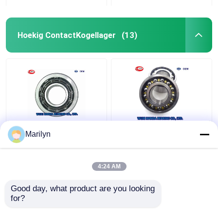
Hoekig ContactKogellager
(13)
7216 BECBP Hoekig
SKF 4 het Kogellager
Marilyn
ContactKogellager
QJ 318 N2MA QJ 1022
7214 BECBJ 7415
N2MA QJ 226 N2MA
BCBM 7313 BEGAP
van het Puntcontact
4:24 AM
7412 BGAM
Beste prijs
Beste prijs
Good day, what product are you looking 
for?
Contacteer ons
Contacteer ons